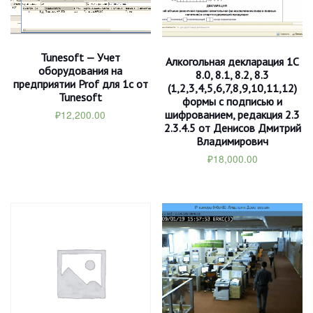
Tunesoft — Учет
Алкогольная декларация 1С
оборудования на
8.0, 8.1, 8.2, 8.3
предприятии Prof для 1с от
(1,2,3,4,5,6,7,8,9,10,11,12)
Tunesoft
формы с подписью и
₽
12,200.00
шифрованием, редакция 2.3
2.3.4.5 от Денисов Дмитрий
Владимирович
₽
18,000.00