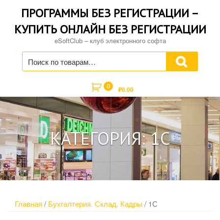
Skip
ПРОГРАММЫ БЕЗ РЕГИСТРАЦИИ –
to
content
КУПИТЬ ОНЛАЙН БЕЗ РЕГИСТРАЦИИ
eSoftClub – клуб электронного софта
Искать:
0
₽
0.00
КАТЕГОРИЯ: 1С
Главная
/
Бухгалтерия. Склад. Кадры
/ 1С