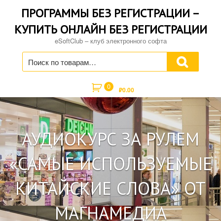
Skip
ПРОГРАММЫ БЕЗ РЕГИСТРАЦИИ –
to
content
КУПИТЬ ОНЛАЙН БЕЗ РЕГИСТРАЦИИ
eSoftClub – клуб электронного софта
Искать:
0
₽
0.00
АУДИОКУРС ЗА РУЛЕМ
«САМЫЕ ИСПОЛЬЗУЕМЫЕ
КИТАЙСКИЕ СЛОВА» ОТ
МАГНАМЕДИА