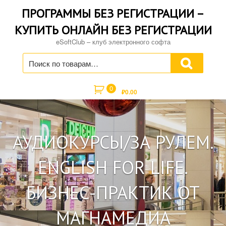
Skip
ПРОГРАММЫ БЕЗ РЕГИСТРАЦИИ –
to
content
КУПИТЬ ОНЛАЙН БЕЗ РЕГИСТРАЦИИ
eSoftClub – клуб электронного софта
Искать:
0
₽
0.00
АУДИОКУРСЫ/ЗА РУЛЕМ.
ENGLISH FOR LIFE.
БИЗНЕС-ПРАКТИК ОТ
МАГНАМЕДИА