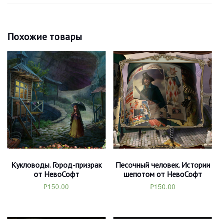
Похожие товары
Кукловоды. Город-призрак
Песочный человек. Истории
от НевоСофт
шепотом от НевоСофт
₽
150.00
₽
150.00