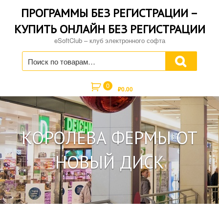
Skip
ПРОГРАММЫ БЕЗ РЕГИСТРАЦИИ –
to
content
КУПИТЬ ОНЛАЙН БЕЗ РЕГИСТРАЦИИ
eSoftClub – клуб электронного софта
Искать:
0
₽
0.00
КОРОЛЕВА ФЕРМЫ ОТ
НОВЫЙ ДИСК