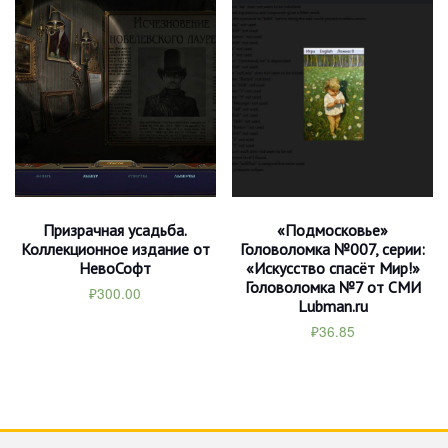
Призрачная усадьба.
«Подмосковье»
Коллекционное издание от
Головоломка №007, серии:
НевоСофт
«Искусство спасёт Мир!»
Головоломка №7 от СМИ
₽
300.00
Lubman.ru
₽
36.85