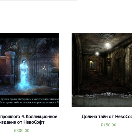
 прошлого 4. Коллекционное
Долина тайн от НевоСо
издание от НевоСофт
₽
150.00
₽
300.00