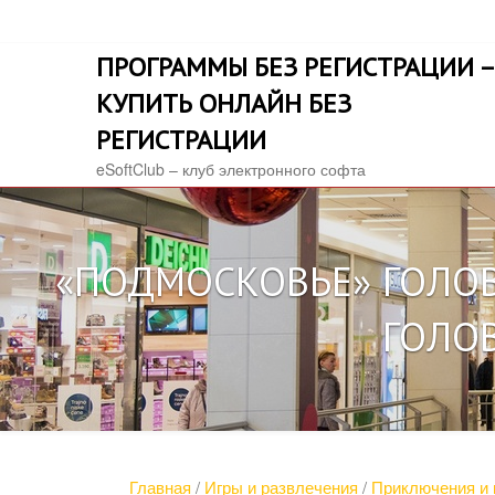
Skip
to
ПРОГРАММЫ БЕЗ РЕГИСТРАЦИИ –
content
КУПИТЬ ОНЛАЙН БЕЗ
РЕГИСТРАЦИИ
eSoftClub – клуб электронного софта
«ПОДМОСКОВЬЕ» ГОЛОВ
ГОЛО
Главная
/
Игры и развлечения
/
Приключения и 