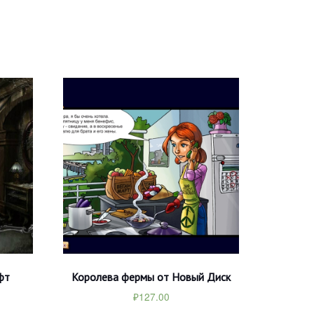
фт
Королева фермы от Новый Диск
₽
127.00