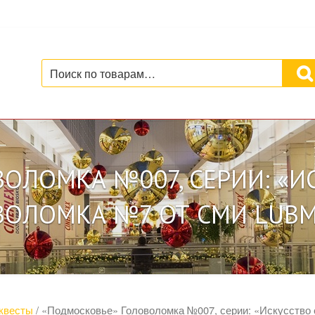
Искать:
ОЛОМКА №007, СЕРИИ: «ИС
ВОЛОМКА №7 ОТ СМИ LUBM
квесты
/ «Подмосковье» Головоломка №007, серии: «Искусство