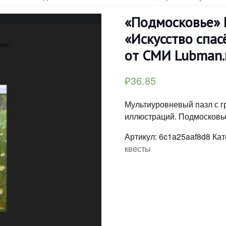
«Подмосковье» 
«Искусство спа
от СМИ Lubman.
₽
36.85
Мультиуровневый пазл с 
иллюстраций. Подмосковье
Артикул:
6c1a25aaf8d8
Кат
квесты