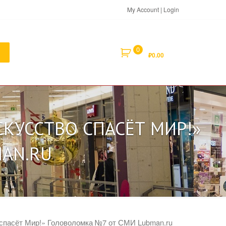
My Account | Login
0
₽
0.00
КУССТВО СПАСЁТ МИР!»
AN.RU
 спасёт Мир!» Головоломка №7 от СМИ Lubman.ru