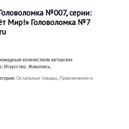
Головоломка №007, серии:
сёт Мир!» Головоломка №7
ru
громадным количеством авторских
. Искусство. Живопись.
егории:
Остальные товары
,
Приключения и