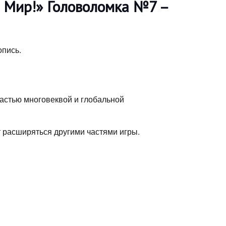
т Мир!» Головоломка №7 –
опись.
частью многовеквой и глобальной
 расширяться другими частями игры.