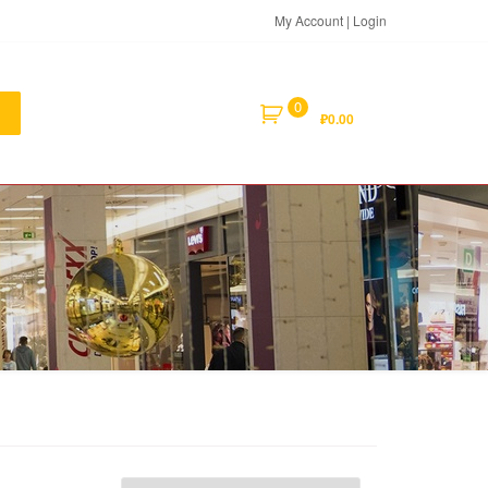
My Account | Login
0
₽
0.00