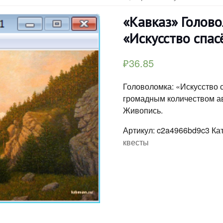
«Кавказ» Голов
«Искусство спас
₽
36.85
Головоломка: «Искусство 
громадным количеством ав
Живопись.
Артикул:
c2a4966bd9c3
Ка
квесты