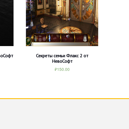
воСофт
Секреты семьи Флакс 2 от
НевоСофт
₽
150.00