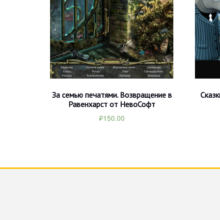
За семью печатями. Возвращение в
Сказк
Равенхарст от НевоСофт
₽
150.00