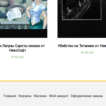
и Лагуны. Сироты океана от
Убийство на Титанике от Не
НевоСофт
₽
150.00
₽
150.00
Главная
Корзина
Магазин
Мой аккаунт
Оформление заказа