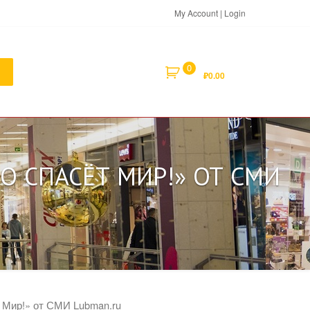
My Account | Login
0
₽
0.00
О СПАСЁТ МИР!» ОТ СМИ
т Мир!» от СМИ Lubman.ru