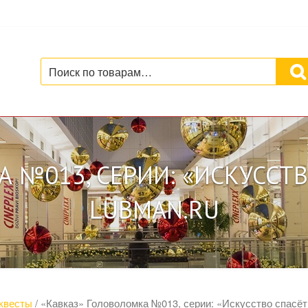
Искать:
 №013, СЕРИИ: «ИСКУССТВ
LUBMAN.RU
квесты
/ «Кавказ» Головоломка №013, серии: «Искусство спасё