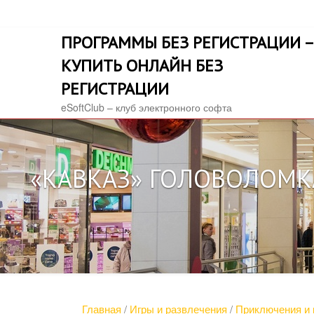
Skip
to
ПРОГРАММЫ БЕЗ РЕГИСТРАЦИИ –
content
КУПИТЬ ОНЛАЙН БЕЗ
РЕГИСТРАЦИИ
eSoftClub – клуб электронного софта
«КАВКАЗ» ГОЛОВОЛОМКА
Главная
/
Игры и развлечения
/
Приключения и 